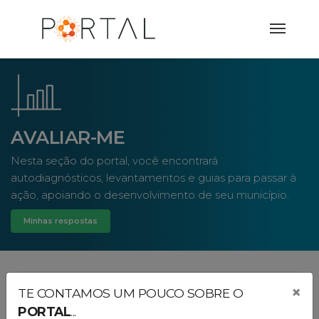
AVALIAR-ME
Nesta seção do portal, você encontrará
autodiagnósticos, levantamentos e guias para passar à
ação, apoiando o desenvolvimento de seu município.
Minhas respostas
×
TE CONTAMOS UM POUCO SOBRE O
O que é um
PORTAL
...