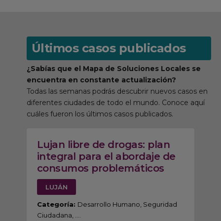
Ver más
“Universo decidir”: alfabetización
financiera en las aulas
Últimos casos publicados
CÓRDOBA
CASO DESTACADO
¿Sabías que el Mapa de Soluciones Locales se
Categoría:
Desarrollo Económico, Educación.
encuentra en constante actualización?
Subcategoría:
Inclusión Financiera, Educación no formal.
Todas las semanas podrás descubrir nuevos casos en
Tema:
Educación financiera.
diferentes ciudades de todo el mundo. Conoce aquí
Descripción:
desafío: en contextos de alta complejidad
cuáles fueron los últimos casos publicados.
socioeconómica, las futuras generaciones se ...
Ver más
Lujan libre de drogas: plan
integral para el abordaje de
consumos problemáticos
Empresa pública de transporte
innovadora
LUJÁN
BOGOTÁ
CASO DESTACADO
Categoría:
Desarrollo Humano, Seguridad
Ciudadana, ....
Categoría:
Movilidad Urbana , Gestión y Gobernanza.